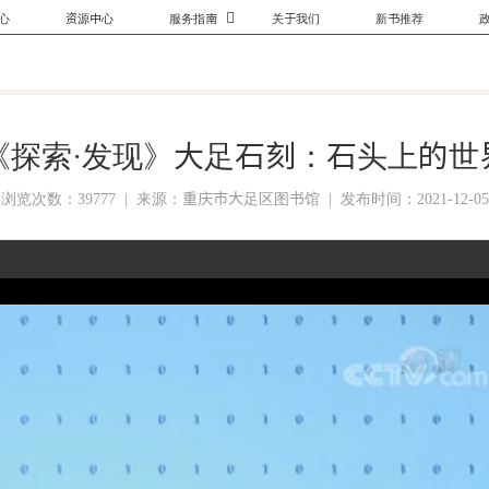

心
资源中心
服务指南
关于我们
新书推荐
开馆时间
政
办证指南
交通导航
借阅服务
《探索·发现》大足石刻：石头上的世
志愿者服务
浏览次数：39777 |
来源：重庆市大足区图书馆 |
发布时间：2021-12-05
活动开展
楼层分布
联系我们