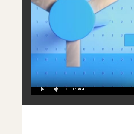
0:00
/
38:43